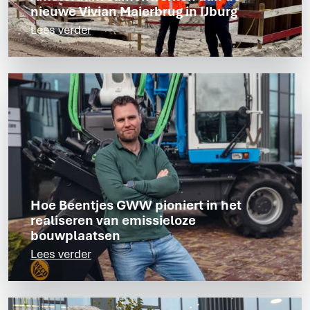
nieuwe Vivian Maierbrug in IJburg
Lees verder
Hoe Beentjes GWW pioniert in het
realiseren van emissieloze
bouwplaatsen
Lees verder