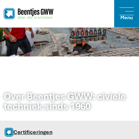
Menu
Over Beentjes GWW: civiele
techniek sinds 1960
Certificeringen