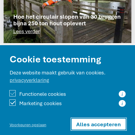
Hoe het circulair slopen van 30 bruggen
bijna 250 ton hout oplevert
Lees verder
Contact en route
Cookie toestemming
Projecten
Deze website maakt gebruik van cookies.
privacyverklaring
Werken bij Beentjes GWW
Functionele cookies
i
Marketing cookies
i
Beentjes GWW is onderdeel van de Beentjes Bouwgroep
Alles accepteren
Werknemers­portaal
Voorkeuren opslaan