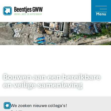
Menu
Bouwen
aan
een
bereikbare
en
veilige
samenleving
We zoeken nieuwe collega's!