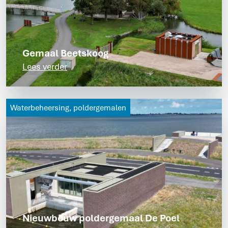
Gemaal Beetskoog
Lees verder
Waterbeheersing, poldergemalen
Nieuwbouw poldergemaal De Poel