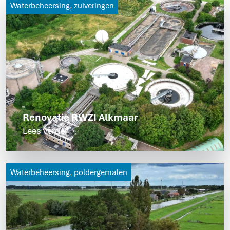
Waterbeheersing, zuiveringen
Renovatie RWZI Alkmaar
Lees verder
Waterbeheersing, poldergemalen