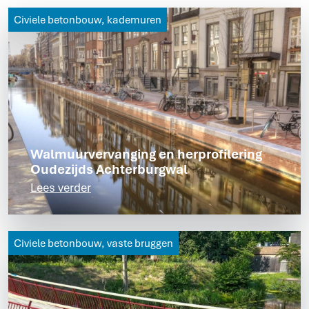
Civiele betonbouw, kademuren
Walmuurvervanging en herprofilering
Oudezijds Achterburgwal
Lees verder
Civiele betonbouw, vaste bruggen