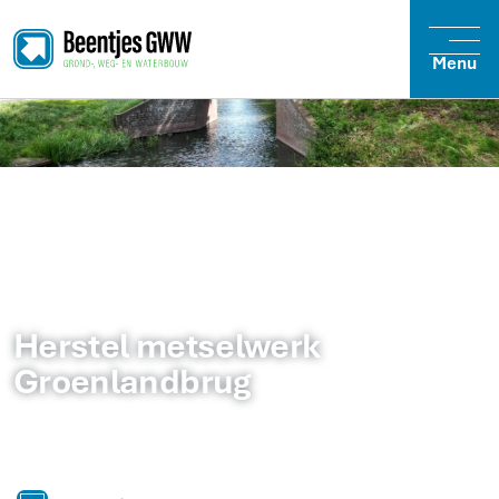
Menu
Herstel metselwerk
Groenlandbrug