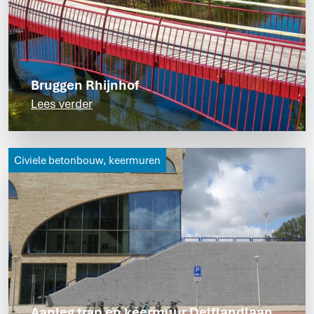
Bruggen Rhijnhof
Lees verder
Civiele betonbouw, keermuren
Aanleg trap en keermuur Delflandlaan