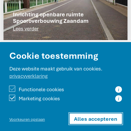
Inrichting openbare ruimte
Spooroverbouwing Zaandam
Lees verder
Contact en route
Cookie toestemming
Projecten
Deze website maakt gebruik van cookies.
privacyverklaring
Werken bij Beentjes GWW
Functionele cookies
i
Marketing cookies
i
Beentjes GWW is onderdeel van de Beentjes Bouwgroep
Alles accepteren
Werknemers­portaal
Voorkeuren opslaan