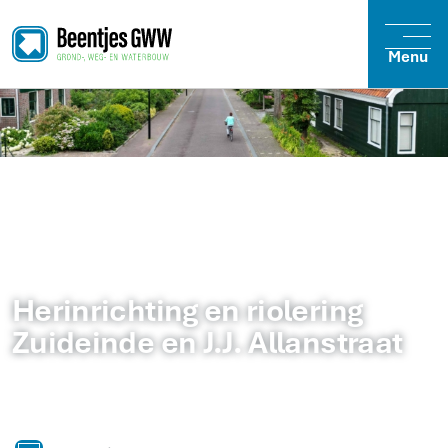
Menu
Herinrichting en riolering
Zuideinde en J.J. Allanstraat