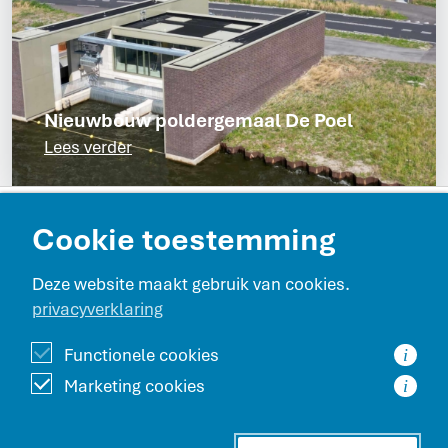
Nieuwbouw poldergemaal De Poel
Lees verder
Contact en route
Cookie toestemming
Projecten
Deze website maakt gebruik van cookies.
privacyverklaring
Werken bij Beentjes GWW
Functionele cookies
i
Marketing cookies
i
Beentjes GWW is onderdeel van de Beentjes Bouwgroep